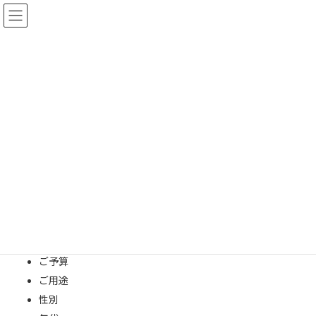
コ
ナ
ン
ビ
テ
ゲ
ン
ー
ツ
シ
へ
ョ
お問い合わせ
ス
ン
キ
に
ッ
移
プ
動
HOME
お問い合わせ
花の子るんるんへのお問い合わせ、レッスンのお申し込み、フラ
ワーアレンジのご注文はこちらのフォームからお願いいたします。
オーダーメイドのアレンジのご注文は、メッセージ本文に、
ご予算
ご用途
性別